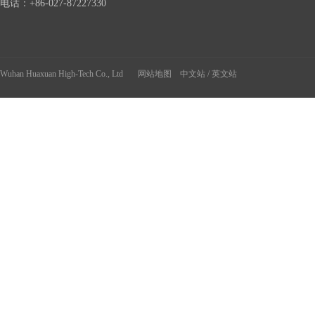
美
电话：+86-027-87227330
食
Wuhan Huaxuan High-Tech Co., Ltd
网站地图
中文站
/
英文站