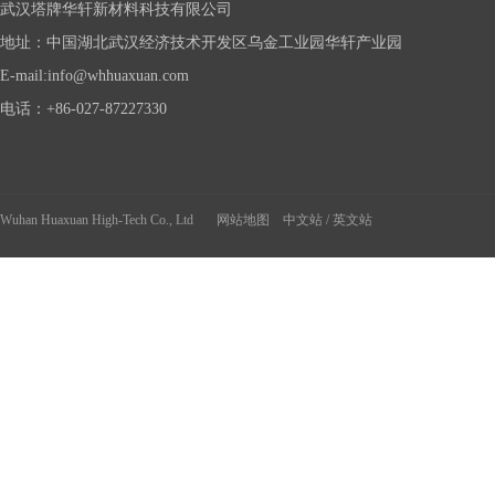
武汉塔牌华轩新材料科技有限公司
地址：中国湖北武汉经济技术开发区乌金工业园华轩产业园
年
E-mail:info@whhuaxuan.com
货
美
电话：+86-027-87227330
食
Wuhan Huaxuan High-Tech Co., Ltd
网站地图
中文站
/
英文站