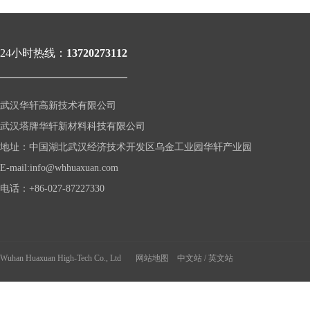
24小时热线：
13720273112
武汉华轩高新技术有限公司
武汉塔牌华轩新材料科技有限公司
地址：中国湖北武汉经济技术开发区乌金工业园华轩产业园
年
E-mail:info@whhuaxuan.com
货
美
电话：+86-027-87227330
食
Wuhan Huaxuan High-Tech Co., Ltd
网站地图
中文站
/
英文站