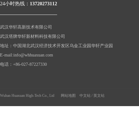
24小时热线：
13720273112
武汉华轩高新技术有限公司
武汉塔牌华轩新材料科技有限公司
地址：中国湖北武汉经济技术开发区乌金工业园华轩产业园
年
E-mail:info@whhuaxuan.com
货
美
电话：+86-027-87227330
食
Wuhan Huaxuan High-Tech Co., Ltd
网站地图
中文站
/
英文站