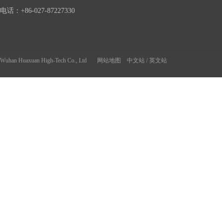
货
美
电话：+86-027-87227330
食
Wuhan Huaxuan High-Tech Co., Ltd
网站地图
中文站
/
英文站